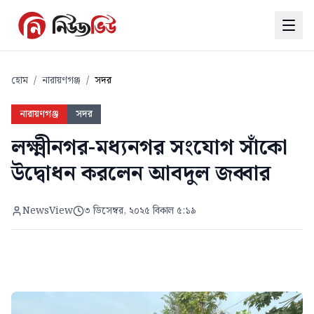
হোম
/
নারায়ণগঞ্জ
/
সদর
নারায়ণগঞ্জ
সদর
লক্ষ্মীনগর-মধ্যনগর সংযোগ সাঁকো
উদ্বোধন করলেন আবদুল জব্বার
NewsView
৩ ডিসেম্বর, ২০২৫ বিকাল ৫:১৯