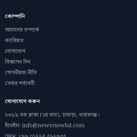
কোম্পানি
আমাদের সম্পর্কে
ক্যারিয়ার
যোগাযোগ
বিজ্ঞাপন দিন
গোপনীয়তা নীতি
সেবার শর্তাবলী
যোগাযোগ করুন
২৩১/৯ হক প্লাজা (২য় তলা), চাষাড়া, নারায়ণঞ্জ।
ইমেইল: info@newsviewbd.com
ফোন: +৮৮ ০১৭৯৪ ৫৬৯৮৫৫