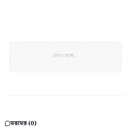
লোড হচ্ছে...
মতামত (
0
)