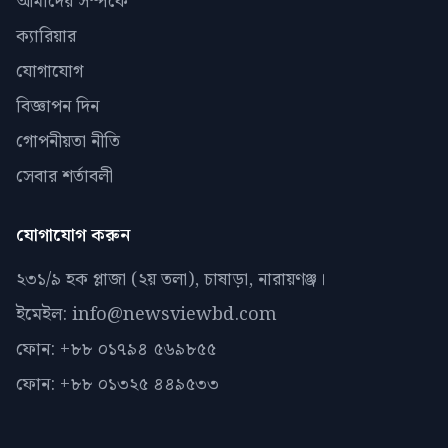
আমাদের সম্পর্কে
ক্যারিয়ার
যোগাযোগ
বিজ্ঞাপন দিন
গোপনীয়তা নীতি
সেবার শর্তাবলী
যোগাযোগ করুন
২৩১/৯ হক প্লাজা (২য় তলা), চাষাড়া, নারায়ণঞ্জ।
ইমেইল: info@newsviewbd.com
ফোন: +৮৮ ০১৭৯৪ ৫৬৯৮৫৫
ফোন: +৮৮ ০১৩২৫ ৪৪৯৫৩৩