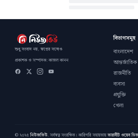
বিভাগসমূহ
শুধু সংবাদ নয়, স্বপ্নের সঙ্গেও
বাংলাদেশ
প্রকাশক ও সম্পাদক: কাজল কানন
আন্তর্জাতিক
রাজনীতি
ব্যবসা
প্রযুক্তি
খেলা
© ২০২৫
নিউজভিউ
. সর্বস্বত্ব সংরক্ষিত। কারিগরি সহায়তায়
ভারাবীট ওয়েব ড