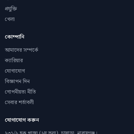
প্রযুক্তি
খেলা
কোম্পানি
আমাদের সম্পর্কে
ক্যারিয়ার
যোগাযোগ
বিজ্ঞাপন দিন
গোপনীয়তা নীতি
সেবার শর্তাবলী
যোগাযোগ করুন
২৩১/৯ হক প্লাজা (২য় তলা), চাষাড়া, নারায়ণঞ্জ।