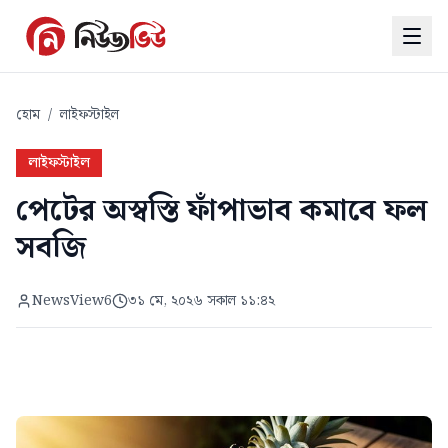
হোম
/
লাইফস্টাইল
লাইফস্টাইল
পেটের অস্বস্তি ফাঁপাভাব কমাবে ফল
সবজি
NewsView6
৩১ মে, ২০২৬ সকাল ১১:৪২