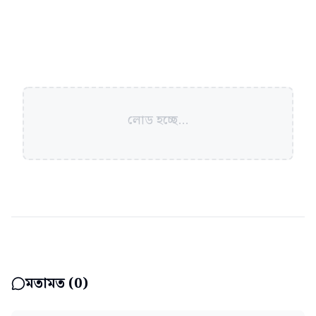
লোড হচ্ছে...
মতামত (
0
)