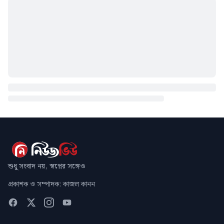
শুধু সংবাদ নয়, স্বপ্নের সঙ্গেও
প্রকাশক ও সম্পাদক: কাজল কানন