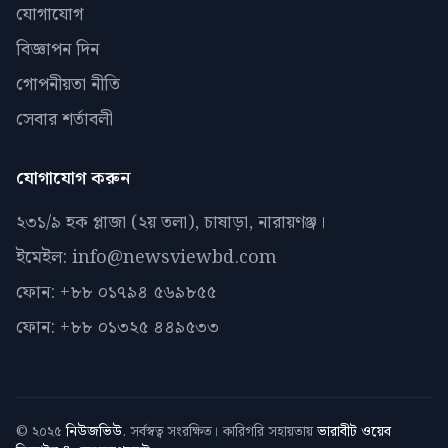
যোগাযোগ
বিজ্ঞাপন দিন
গোপনীয়তা নীতি
সেবার শর্তাবলী
যোগাযোগ করুন
২৩১/৯ হক প্লাজা (২য় তলা), চাষাড়া, নারায়ণঞ্জ।
ইমেইল: info@newsviewbd.com
ফোন: +৮৮ ০১৭৯৪ ৫৬৯৮৫৫
ফোন: +৮৮ ০১৩২৫ ৪৪৯৫৩৩
© ২০২৫
নিউজভিউ
. সর্বস্বত্ব সংরক্ষিত। কারিগরি সহায়তায়
ভারাবীট ওয়েব