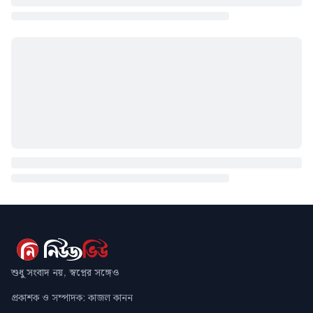
শুধু সংবাদ নয়, স্বপ্নের সঙ্গেও
প্রকাশক ও সম্পাদক: কাজল কানন