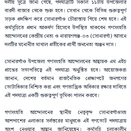
দলীয় সূত্রে জানা গেছে, পদযাত্রাটি সকাল ১১টায় উপজেলার
বারদী বাজার থেকে শুরু হবে। সেখান থেকে বিভিন্ন গুরুত্বপূর্ণ
সড়ক প্রদক্ষিণ করে সোনারগাঁও চৌরাস্তায় গিয়ে শেষ হবে। এই
কর্মসূচিতে প্রধান আকর্ষণ হিসেবে উপস্থিত থাকবেন গণসংহতি
আন্দোলনের কেন্দ্রীয় নেতা ও নারায়ণগঞ্জ-০৩ (সোনারগাঁ) আসনে
দলটির মনোনীত মাথাল প্রতীকের প্রার্থী জননেতা অঞ্জন দাস।
সোনারগাঁও উপজেলা গণসংহতি আন্দোলনের আহ্বায়ক এম এইচ
প্রান্তের সভাপতিত্বে এই পদযাত্রা অনুষ্ঠিত হবে। আয়োজকরা
জানান, দেশের বর্তমান রাজনৈতিক প্রেক্ষাপটে জনগণের
ভোটাধিকার নিশ্চিত করা এবং গণতান্ত্রিক অধিকার রক্ষার দাবিতে
এই পদযাত্রা একটি গুরুত্বপূর্ণ ভূমিকা পালন করবে।
গণসংহতি আন্দোলনের স্থানীয় নেতৃবৃন্দ সোনারগাঁওসহ
আশপাশের এলাকার সর্বস্তরের মানুষকে এই গণভোট পদযাত্রায়
অংশ নেওয়ার আহ্বান জানিয়েছেন। কর্মসূচি চলাকালীন