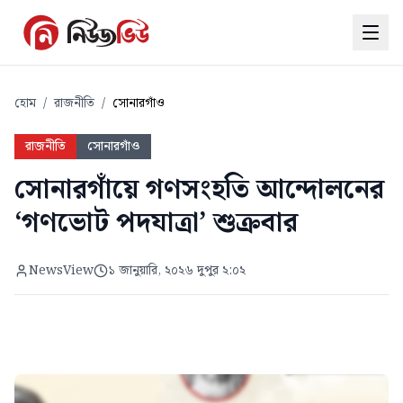
হোম
/
রাজনীতি
/
সোনারগাঁও
রাজনীতি
সোনারগাঁও
সোনারগাঁয়ে গণসংহতি আন্দোলনের
‘গণভোট পদযাত্রা’ শুক্রবার
NewsView
১ জানুয়ারি, ২০২৬ দুপুর ২:০২