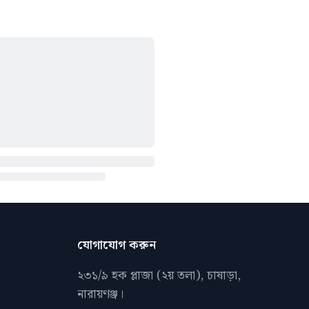
যোগাযোগ করুন
২৩১/৯ হক প্লাজা (২য় তলা), চাষাড়া,
নারায়ণঞ্জ।