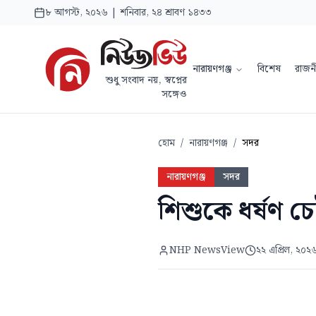
৮ আগস্ট, ২০২৬ | শনিবার, ২৪ শ্রাবণ ১৪৩৩
নারায়ণগঞ্জ
বিশেষ
রাজন
শুধু সংবাদ নয়, স্বপ্নের
সঙ্গেও
হোম
/
নারায়ণগঞ্জ
/
সদর
নারায়ণগঞ্জ
সদর
শিশুকে ধর্ষণ চেষ
NHP NewsView
২২ এপ্রিল, ২০২৬