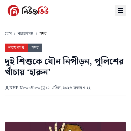
হোম
/
নারায়ণগঞ্জ
/
সদর
নারায়ণগঞ্জ
সদর
দুই শিশুকে যৌন নিপীড়ন, পুলিশের
খাঁচায় ‘হারুন’
NHP NewsView
১৬ এপ্রিল, ২০২৬ সকাল ৭:২২