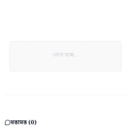
লোড হচ্ছে...
মতামত (
0
)