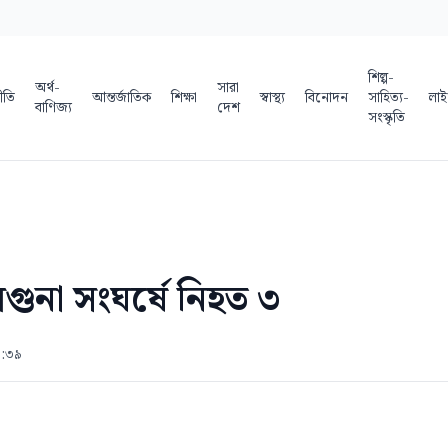
শিল্প-
অর্থ-
সারা
ীতি
আন্তর্জাতিক
শিক্ষা
স্বাস্থ্য
বিনোদন
সাহিত্য-
লাই
বাণিজ্য
দেশ
সংস্কৃতি
লেগুনা সংঘর্ষে নিহত ৩
১:৩৯