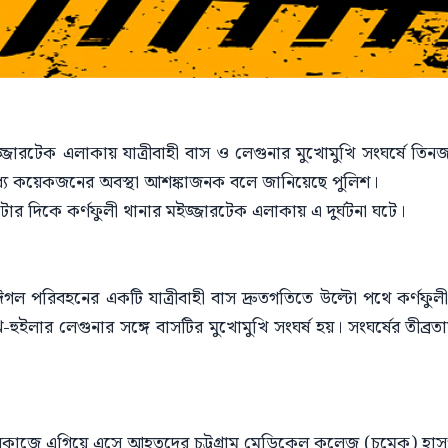
ইজ্জারটেক এলাকায় যাত্রীবাহী বাস ও লেগুনার মুখোমুখি সংঘর্ষে ত
যে কয়েকজনের অবস্থা আশঙ্কাজনক বলে জানিয়েছে পুলিশ।
টার দিকে কর্ণফুলী থানার মইজ্জারটেক এলাকায় এ দুর্ঘটনা ঘটে।
, ঈগল পরিবহনের একটি যাত্রীবাহী বাস দ্রুতগতিতে উল্টো পথে কর্ণফু
ুইলার লেগুনার সঙ্গে বাসটির মুখোমুখি সংঘর্ষ হয়। সংঘর্ষের তীব্রত
্ধারকাজে এগিয়ে এসে আহতদের চট্টগ্রাম মেডিকেল কলেজ (চমেক) হা