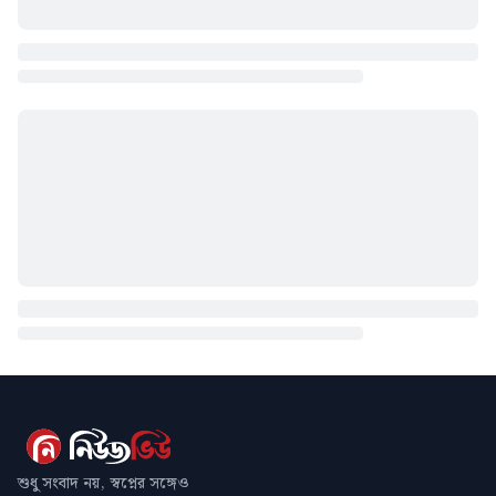
শুধু সংবাদ নয়, স্বপ্নের সঙ্গেও