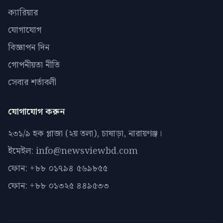
ক্যারিয়ার
যোগাযোগ
বিজ্ঞাপন দিন
গোপনীয়তা নীতি
সেবার শর্তাবলী
যোগাযোগ করুন
২৩১/৯ হক প্লাজা (২য় তলা), চাষাড়া, নারায়ণঞ্জ।
ইমেইল: info@newsviewbd.com
ফোন: +৮৮ ০১৭৯৪ ৫৬৯৮৫৫
ফোন: +৮৮ ০১৩২৫ ৪৪৯৫৩৩