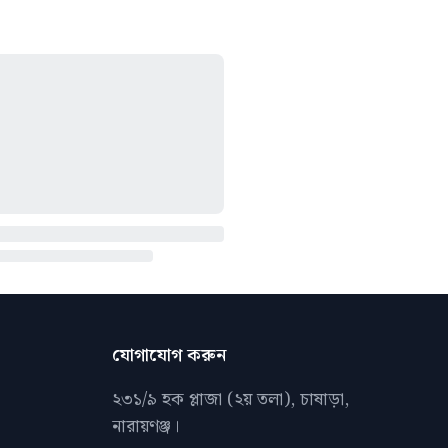
যোগাযোগ করুন
২৩১/৯ হক প্লাজা (২য় তলা), চাষাড়া,
নারায়ণঞ্জ।