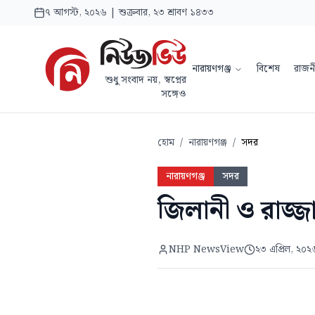
৭ আগস্ট, ২০২৬ | শুক্রবার, ২৩ শ্রাবণ ১৪৩৩
নারায়ণগঞ্জ
বিশেষ
রাজন
শুধু সংবাদ নয়, স্বপ্নের
সঙ্গেও
হোম
/
নারায়ণগঞ্জ
/
সদর
নারায়ণগঞ্জ
সদর
জিলানী ও রাজ্জ
NHP NewsView
২৩ এপ্রিল, ২০২