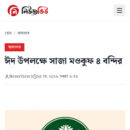
হোম
/
আদালত
আদালত
ঈদ উপলক্ষে সাজা মওকুফ ৪ বন্দির
NewsView5
২৪ মে, ২০২৬ সকাল ৬:৩৫