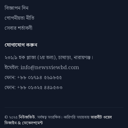
বিজ্ঞাপন দিন
গোপনীয়তা নীতি
সেবার শর্তাবলী
যোগাযোগ করুন
২৩১/৯ হক প্লাজা (২য় তলা), চাষাড়া, নারায়ণঞ্জ।
ইমেইল: info@newsviewbd.com
ফোন: +৮৮ ০১৭৯৪ ৫৬৯৮৫৫
ফোন: +৮৮ ০১৩২৫ ৪৪৯৫৩৩
© ২০২৫
নিউজভিউ
. সর্বস্বত্ব সংরক্ষিত। কারিগরি সহায়তায়
ভারাবীট ওয়েব
ডিজাইন & ডেভেলপমেন্ট