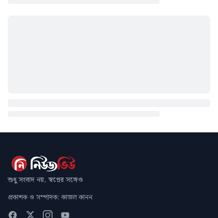
শুধু সংবাদ নয়, স্বপ্নের সঙ্গেও
প্রকাশক ও সম্পাদক: কাজল কানন