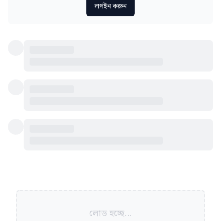
লগইন করুন
লোড হচ্ছে...