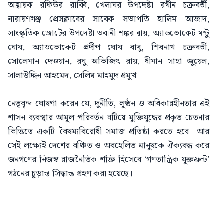
আহ্বায়ক রফিউর রাব্বি, খেলাঘর উপদেষ্টা রথীন চক্রবর্তী,
নারায়ণগঞ্জ প্রেসক্লাবের সাবেক সভাপতি হালিম আজাদ,
সাংস্কৃতিক জোটের উপদেষ্টা ভবানী শঙ্কর রায়, অ্যাডভোকেট মন্টু
ঘোষ, অ্যাডভোকেট প্রদীপ ঘোষ বাবু, শিবনাথ চক্রবর্তী,
সোলেমান দেওয়ান, রঘু অভিজিৎ রায়, ধীমান সাহা জুয়েল,
সালাউদ্দিন আহমেদ, সেলিম মাহমুদ প্রমুখ।
নেতৃবৃন্দ ঘোষণা করেন যে, দুর্নীতি, লুণ্ঠন ও অধিকারহীনতার এই
শাসন ব্যবস্থার আমূল পরিবর্তন ঘটিয়ে মুক্তিযুদ্ধের প্রকৃত চেতনার
ভিত্তিতে একটি বৈষম্যবিরোধী সমাজ প্রতিষ্ঠা করতে হবে। আর
সেই লক্ষ্যেই দেশের বঞ্চিত ও অবহেলিত মানুষকে ঐক্যবদ্ধ করে
জনগণের নিজস্ব রাজনৈতিক শক্তি হিসেবে ‘গণতান্ত্রিক যুক্তফ্রন্ট’
গঠনের চূড়ান্ত সিদ্ধান্ত গ্রহণ করা হয়েছে।