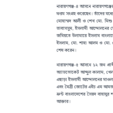
নারায়ণগঞ্জ-৪ আসনে নারায়ণগঞ্জের 
ফরম সংগ্রহ করেছেন। তাঁদের মধ্যে র
মোহাম্মদ আলী ও শেখ মো. মিশু
তাবাসসুম, ইসলামী আন্দোলনের
জমিয়তে উলামায়ে ইসলাম বাংলাদেশ
ইসলাম, মো. শাহা আলম ও মো. সেল
শেষ করেন।
নারায়ণগঞ্জ-৫ আসনে ১২ জন প্রার
অ্যাডভোকেট আব্দুল কালাম, খে
এছাড়া ইসলামী আন্দোলনের মাওলানা 
এবং মৈত্রী জোটের এইচ এম আমজা
ফ্রন্ট বাংলাদেশের সৈয়দ বাহাদুর শা
আক্তার।