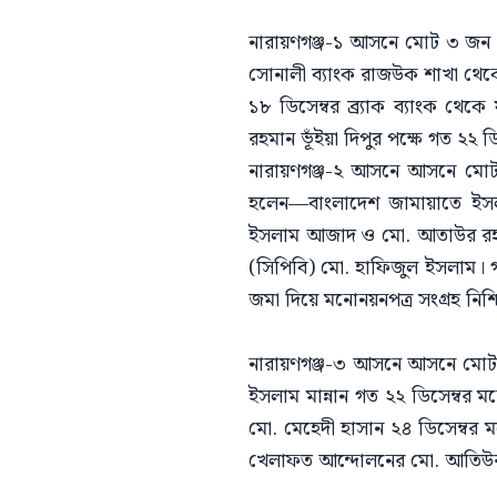
নারায়ণগঞ্জ-১ আসনে মোট ৩ জন প্রার্
সোনালী ব্যাংক রাজউক শাখা থেকে
১৮ ডিসেম্বর ব্র্যাক ব্যাংক থেক
রহমান ভূঁইয়া দিপুর পক্ষে গত ২২ ড
নারায়ণগঞ্জ-২ আসনে আসনে মোট ৬ জ
হলেন—বাংলাদেশ জামায়াতে ইসলা
ইসলাম আজাদ ও মো. আতাউর রহমান 
(সিপিবি) মো. হাফিজুল ইসলাম। গত ১
জমা দিয়ে মনোনয়নপত্র সংগ্রহ নিশ
নারায়ণগঞ্জ-৩ আসনে আসনে মোট ৫ 
ইসলাম মান্নান গত ২২ ডিসেম্বর মন
মো. মেহেদী হাসান ২৪ ডিসেম্বর
খেলাফত আন্দোলনের মো. আতিউর রহম