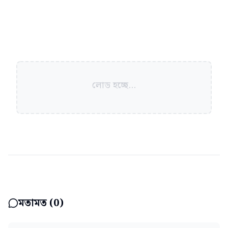
লোড হচ্ছে...
মতামত (
0
)