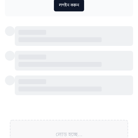
লগইন করুন
লোড হচ্ছে...