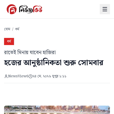
হোম
/
ধর্ম
ধর্ম
রাতেই মিনায় যাবেন হাজিরা
হজের আনুষ্ঠানিকতা শুরু সোমবার
NewsView6
২৪ মে, ২০২৬ দুপুর ১:১১