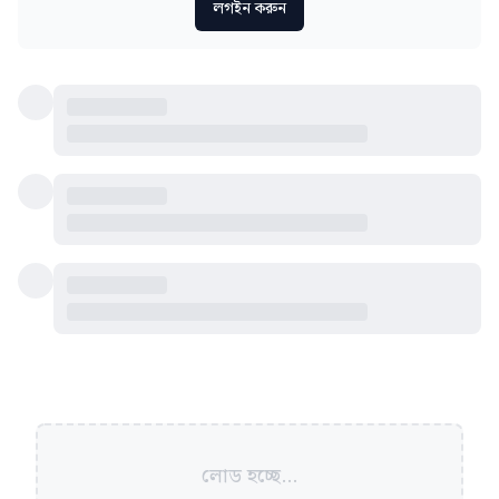
লগইন করুন
লোড হচ্ছে...