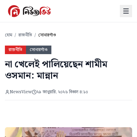
হোম
/
রাজনীতি
/
সোনারগাঁও
রাজনীতি
সোনারগাঁও
না খেলেই পালিয়েছেন শামীম
ওসমান: মান্নান
NewsView
২৯ জানুয়ারি, ২০২৬ বিকাল ৪:১০