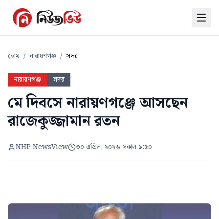
হোম
/
নারায়ণগঞ্জ
/
সদর
নারায়ণগঞ্জ
সদর
মে দিবসে নারায়ণগঞ্জে আসছেন
রাজেকুজ্জামান রতন
NHP NewsView
৩০ এপ্রিল, ২০২৬ সকাল ৯:৫০