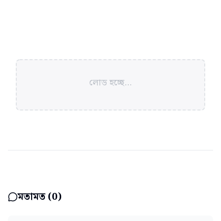
লোড হচ্ছে...
মতামত (
0
)