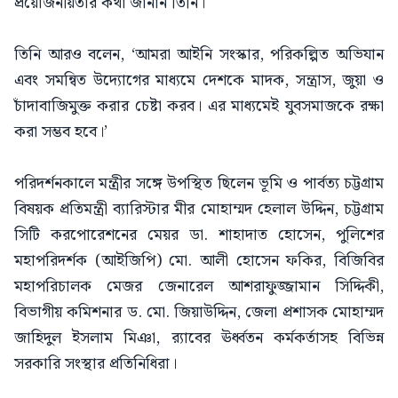
প্রয়োজনীয়তার কথা জানান তিনি।
তিনি আরও বলেন, ‘আমরা আইনি সংস্কার, পরিকল্পিত অভিযান
এবং সমন্বিত উদ্যোগের মাধ্যমে দেশকে মাদক, সন্ত্রাস, জুয়া ও
চাঁদাবাজিমুক্ত করার চেষ্টা করব। এর মাধ্যমেই যুবসমাজকে রক্ষা
করা সম্ভব হবে।’
পরিদর্শনকালে মন্ত্রীর সঙ্গে উপস্থিত ছিলেন ভূমি ও পার্বত্য চট্টগ্রাম
বিষয়ক প্রতিমন্ত্রী ব্যারিস্টার মীর মোহাম্মদ হেলাল উদ্দিন, চট্টগ্রাম
সিটি করপোরেশনের মেয়র ডা. শাহাদাত হোসেন, পুলিশের
মহাপরিদর্শক (আইজিপি) মো. আলী হোসেন ফকির, বিজিবির
মহাপরিচালক মেজর জেনারেল আশরাফুজ্জামান সিদ্দিকী,
বিভাগীয় কমিশনার ড. মো. জিয়াউদ্দিন, জেলা প্রশাসক মোহাম্মদ
জাহিদুল ইসলাম মিঞা, র‌্যাবের ঊর্ধ্বতন কর্মকর্তাসহ বিভিন্ন
সরকারি সংস্থার প্রতিনিধিরা।