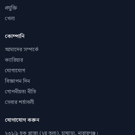
প্রযুক্তি
খেলা
কোম্পানি
আমাদের সম্পর্কে
ক্যারিয়ার
যোগাযোগ
বিজ্ঞাপন দিন
গোপনীয়তা নীতি
সেবার শর্তাবলী
যোগাযোগ করুন
২৩১/৯ হক প্লাজা (২য় তলা), চাষাড়া, নারায়ণঞ্জ।