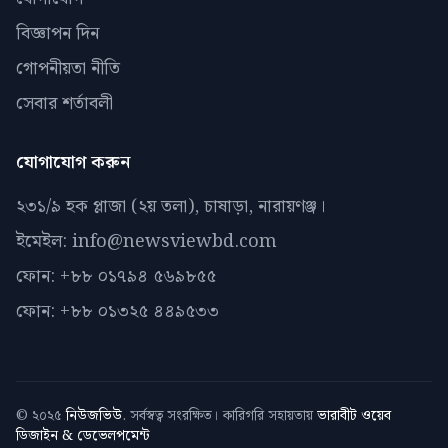
বিজ্ঞাপন দিন
গোপনীয়তা নীতি
সেবার শর্তাবলী
যোগাযোগ করুন
২৩১/৯ হক প্লাজা (২য় তলা), চাষাড়া, নারায়ণঞ্জ।
ইমেইল: info@newsviewbd.com
ফোন: +৮৮ ০১৭৯৪ ৫৬৯৮৫৫
ফোন: +৮৮ ০১৩২৫ ৪৪৯৫৩৩
© ২০২৫
নিউজভিউ
. সর্বস্বত্ব সংরক্ষিত। কারিগরি সহায়তায়
ভারাবীট ওয়েব
ডিজাইন & ডেভেলপমেন্ট