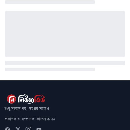
শুধু সংবাদ নয়, স্বপ্নের সঙ্গেও
প্রকাশক ও সম্পাদক: কাজল কানন