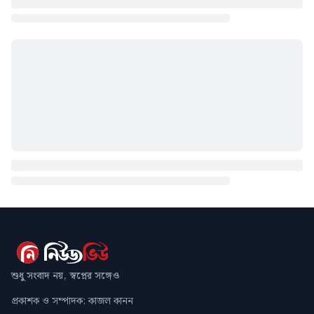
শুধু সংবাদ নয়, স্বপ্নের সঙ্গেও
প্রকাশক ও সম্পাদক: কাজল কানন