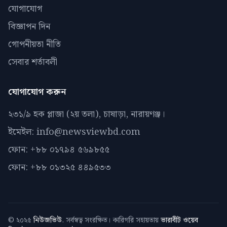
যোগাযোগ
বিজ্ঞাপন দিন
গোপনীয়তা নীতি
সেবার শর্তাবলী
যোগাযোগ করুন
২৩১/৯ হক প্লাজা (২য় তলা), চাষাড়া, নারায়ণঞ্জ।
ইমেইল: info@newsviewbd.com
ফোন: +৮৮ ০১৭৯৪ ৫৬৯৮৫৫
ফোন: +৮৮ ০১৩২৫ ৪৪৯৫৩৩
© ২০২৫
নিউজভিউ
. সর্বস্বত্ব সংরক্ষিত। কারিগরি সহায়তায়
ভারাবীট ওয়েব