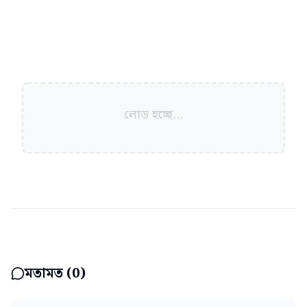
লোড হচ্ছে...
মতামত (
0
)