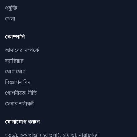
প্রযুক্তি
খেলা
কোম্পানি
আমাদের সম্পর্কে
ক্যারিয়ার
যোগাযোগ
বিজ্ঞাপন দিন
গোপনীয়তা নীতি
সেবার শর্তাবলী
যোগাযোগ করুন
২৩১/৯ হক প্লাজা (২য় তলা), চাষাড়া, নারায়ণঞ্জ।