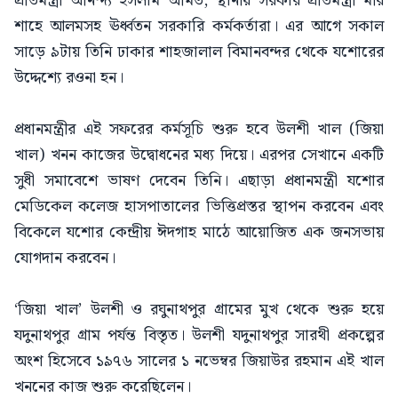
প্রতিমন্ত্রী অনিন্দ্য ইসলাম অমিত, স্থানীয় সরকার প্রতিমন্ত্রী মীর
শাহে আলমসহ ঊর্ধ্বতন সরকারি কর্মকর্তারা। এর আগে সকাল
সাড়ে ৯টায় তিনি ঢাকার শাহজালাল বিমানবন্দর থেকে যশোরের
উদ্দেশ্যে রওনা হন।
প্রধানমন্ত্রীর এই সফরের কর্মসূচি শুরু হবে উলশী খাল (জিয়া
খাল) খনন কাজের উদ্বোধনের মধ্য দিয়ে। এরপর সেখানে একটি
সুধী সমাবেশে ভাষণ দেবেন তিনি। এছাড়া প্রধানমন্ত্রী যশোর
মেডিকেল কলেজ হাসপাতালের ভিত্তিপ্রস্তর স্থাপন করবেন এবং
বিকেলে যশোর কেন্দ্রীয় ঈদগাহ মাঠে আয়োজিত এক জনসভায়
যোগদান করবেন।
‘জিয়া খাল’ উলশী ও রঘুনাথপুর গ্রামের মুখ থেকে শুরু হয়ে
যদুনাথপুর গ্রাম পর্যন্ত বিস্তৃত। উলশী যদুনাথপুর সারথী প্রকল্পের
অংশ হিসেবে ১৯৭৬ সালের ১ নভেম্বর জিয়াউর রহমান এই খাল
খননের কাজ শুরু করেছিলেন।