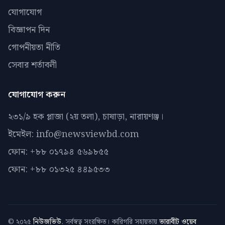
যোগাযোগ
বিজ্ঞাপন দিন
গোপনীয়তা নীতি
সেবার শর্তাবলী
যোগাযোগ করুন
২৩১/৯ হক প্লাজা (২য় তলা), চাষাড়া, নারায়ণঞ্জ।
ইমেইল: info@newsviewbd.com
ফোন: +৮৮ ০১৭৯৪ ৫৬৯৮৫৫
ফোন: +৮৮ ০১৩২৫ ৪৪৯৫৩৩
© ২০২৫
নিউজভিউ
. সর্বস্বত্ব সংরক্ষিত। কারিগরি সহায়তায়
ভারাবীট ওয়েব