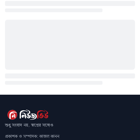
শুধু সংবাদ নয়, স্বপ্নের সঙ্গেও
প্রকাশক ও সম্পাদক: কাজল কানন