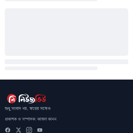
শুধু সংবাদ নয়, স্বপ্নের সঙ্গেও
প্রকাশক ও সম্পাদক: কাজল কানন