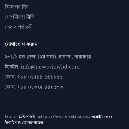
বিজ্ঞাপন দিন
গোপনীয়তা নীতি
সেবার শর্তাবলী
যোগাযোগ করুন
২৩১/৯ হক প্লাজা (২য় তলা), চাষাড়া, নারায়ণঞ্জ।
ইমেইল: info@newsviewbd.com
ফোন: +৮৮ ০১৭৯৪ ৫৬৯৮৫৫
ফোন: +৮৮ ০১৩২৫ ৪৪৯৫৩৩
© ২০২৫
নিউজভিউ
. সর্বস্বত্ব সংরক্ষিত। কারিগরি সহায়তায়
ভারাবীট ওয়েব
ডিজাইন & ডেভেলপমেন্ট