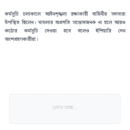
কর্মসূচি চলাকালে আইনশৃঙ্খলা রক্ষাকারী বাহিনীর সদস্যরা
উপস্থিত ছিলেন। মামলার অগ্রগতি সন্তোষজনক না হলে আরও
কঠোর কর্মসূচি দেওয়া হবে বলেও হুঁশিয়ারি দেন
অংশগ্রহণকারীরা।
লোড হচ্ছে...