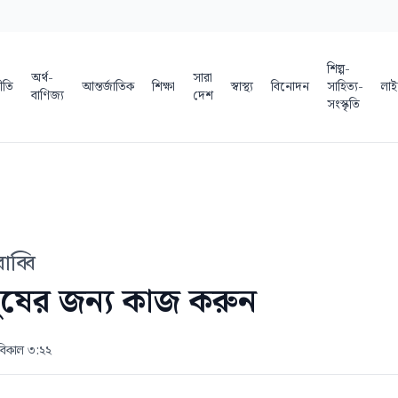
শিল্প-
অর্থ-
সারা
ীতি
আন্তর্জাতিক
শিক্ষা
স্বাস্থ্য
বিনোদন
সাহিত্য-
লাই
বাণিজ্য
দেশ
সংস্কৃতি
াব্বি
নুষের জন্য কাজ করুন
 বিকাল ৩:২২