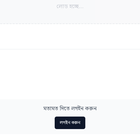
লোড হচ্ছে...
মতামত দিতে লগইন করুন
লগইন করুন