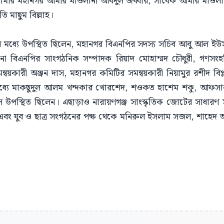
মীর মহানগর আমীর মাওলানা আবদুল জব্বার, সাবেক আমীর মাওলানা
 মাছুম বিল্লাহ।
র মধ্যে উপস্থিত ছিলেন, মহানগর বিএনপির সদস্য সচিব আবু আল ইউ
ানা বিএনপির সাংগঠনিক সম্পাদক রিয়াদ মোহাম্মদ চৌধুরী, গণসং
্বয়কারী অঞ্জন দাস, মহানগর কমিটির সমন্বয়কারী নিয়ামুর রশীদ বিপ্ল
মধ্যে মাকছুদুল আলম খন্দকার খোরশেদ, শওকত হাশেম শকু, আফস
 উপস্থিত ছিলেন। এছাড়াও নারায়ণগঞ্জ সাংস্কৃতিক জোটের সাধারণ সম
াস এবং যুব ও ছাত্র সংগঠনের পক্ষ থেকে মনিরুল ইসলাম সজল, শাহে