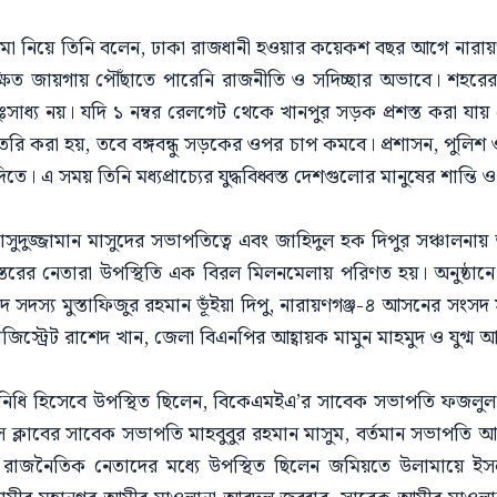
ো নিয়ে তিনি বলেন, ঢাকা রাজধানী হওয়ার কয়েকশ বছর আগে নারায়ণগঞ্
িত জায়গায় পৌঁছাতে পারেনি রাজনীতি ও সদিচ্ছার অভাবে। শহরের প
াধ্য নয়। যদি ১ নম্বর রেলগেট থেকে খানপুর সড়ক প্রশস্ত করা যায় 
া তৈরি করা হয়, তবে বঙ্গবন্ধু সড়কের ওপর চাপ কমবে। প্রশাসন, পুলিশ 
তে। এ সময় তিনি মধ্যপ্রাচ্যের যুদ্ধবিধ্বস্ত দেশগুলোর মানুষের শান্তি
সুদুজ্জামান মাসুদের সভাপতিত্বে এবং জাহিদুল হক দিপুর সঞ্চালনায় 
্তরের নেতারা উপস্থিতি এক বিরল মিলনমেলায় পরিণত হয়। অনুষ্ঠানে 
সদস্য মুস্তাফিজুর রহমান ভূঁইয়া দিপু, নারায়ণগঞ্জ-৪ আসনের সংসদ
যাজিস্ট্রেট রাশেদ খান, জেলা বিএনপির আহ্বায়ক মামুন মাহমুদ ও যুগ্ম
িনিধি হিসেবে উপস্থিত ছিলেন, বিকেএমইএ’র সাবেক সভাপতি ফজলুল 
স ক্লাবের সাবেক সভাপতি মাহবুবুর রহমান মাসুম, বর্তমান সভাপতি 
রাজনৈতিক নেতাদের মধ্যে উপস্থিত ছিলেন জমিয়তে উলামায়ে ইসলা