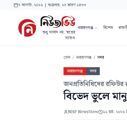
৭ আগস্ট, ২০২৬ | শুক্রবার, ২৩ শ্রাবণ ১৪৩৩
নারায়ণগঞ্জ
বিশেষ
রাজন
শুধু সংবাদ নয়, স্বপ্নের
সঙ্গেও
হোম
/
নারায়ণগঞ্জ
/
সদর
নারায়ণগঞ্জ
সদর
জনপ্রতিনিধিদের রফিউর র
বিভেদ ভুলে মা
NHP NewsView
১১ মার্চ, ২০২৬