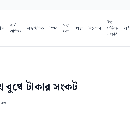
শিল্প-
অর্থ-
সারা
ীতি
আন্তর্জাতিক
শিক্ষা
স্বাস্থ্য
বিনোদন
সাহিত্য-
লাই
বাণিজ্য
দেশ
সংস্কৃতি
 বুথে টাকার সংকট
২:২৩