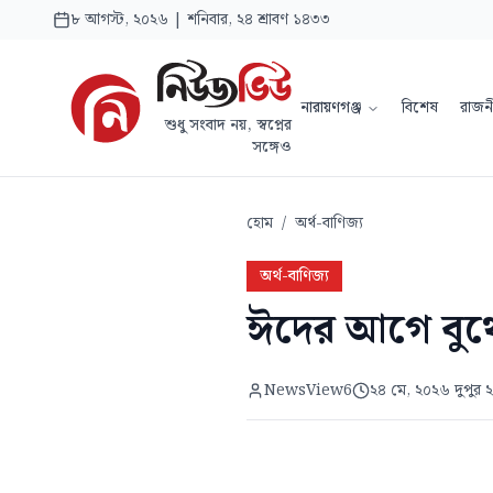
৮ আগস্ট, ২০২৬ | শনিবার, ২৪ শ্রাবণ ১৪৩৩
নারায়ণগঞ্জ
বিশেষ
রাজন
শুধু সংবাদ নয়, স্বপ্নের
সঙ্গেও
হোম
/
অর্থ-বাণিজ্য
অর্থ-বাণিজ্য
ঈদের আগে বুথে
NewsView6
২৪ মে, ২০২৬ দুপুর 