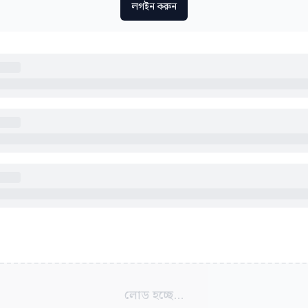
লগইন করুন
লোড হচ্ছে...