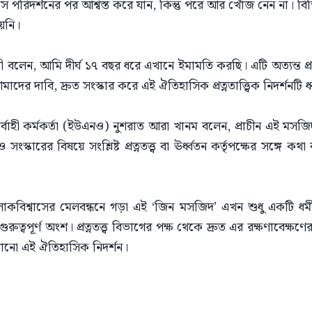
রিদর্শনের পর আশ্বস্ত করে যান, কিন্তু পরে আর খোঁজ নেন না। বিভি
য়নি।
েন, আমি দীর্ঘ ১৭ বছর ধরে এখানে ইমামতি করছি। এটি অত্যন্ত প্রাচীন 
 দাবি, দ্রুত সংস্কার করে এই ঐতিহাসিক প্রত্নতাত্ত্বিক নিদর্শনটি
াহী কর্মকর্তা (ইউএনও) নুশরাত আরা খানম বলেন, প্রাচীন এই মসজিদ
কারের বিষয়ে সংশ্লিষ্ট প্রত্নতত্ত্ব বা ঊর্ধ্বতন কর্তৃপক্ষের সঙ্গে ক
লোকবিশ্বাসের মেলবন্ধনে গড়া এই ‘জিন মসজিদ’ এখন শুধু একটি ধর
রুত্বপূর্ণ অংশ। প্রত্নতত্ত্ব বিভাগের পক্ষ থেকে দ্রুত এর রক্ষণাবেক্
রোনো এই ঐতিহাসিক নিদর্শন।