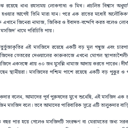
ঝে রয়েছে নানা রহস্যময় লোকগাথা ও মিথ। প্রচলিত বিশ্বাস অনুয
ষ হওয়ার আগেই তিনি মারা যান। পরে এক রাতের মধ্যেই অলৌকিক
ি এখানে জিনেরা নামাজ, জিকির ও ইবাদত-বন্দেগি করত বলেও লোক
ন মসজিদ’ নামে পরিচিতি পায়।
তুর্ভুজাকৃতির এই মসজিদে রয়েছে একটি বড় মূল গম্বুজ এবং চারপ
মসজিদের ভেতরের দেওয়ালের কারুকাজে এখনো মোগল স্থাপত্যশৈলীর স
জিদে একসঙ্গে প্রায় ৩০ জন মুসল্লি নামাজ আদায় করতে পারেন। দীর্ঘ
 স্থানীয়রা। মসজিদের পশ্চিম পাশে রয়েছে একটি বড় পুকুর ও পা
লুকদার বলেন, আমাদের পূর্ব পুরুষদের মুখে শুনেছি, এই মসজিদ এ
জিন মসজিদ বলে। তবে আমাদের পারিবারিক সূত্রে এটি তালুকদার বা
 বছর পার হয়ে গেলেও মসজিদটি সংরক্ষণ বা মেরামতের জন্য সরক