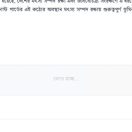
 হয়েছে, দেশের মৎস্য সম্পদ রক্ষা এবং জীববৈচিত্র্য সংরক্ষণে এ 
োস্ট গার্ডের এই কঠোর অবস্থান মৎস্য সম্পদ রক্ষায় গুরুত্বপূর্ণ
লোড হচ্ছে...