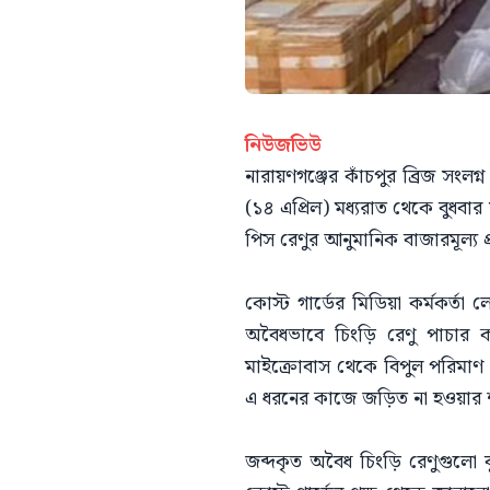
নিউজভিউ
নারায়ণগঞ্জের কাঁচপুর ব্রিজ সংল
(১৪ এপ্রিল) মধ্যরাত থেকে বুধবার
পিস রেণুর আনুমানিক বাজারমূল্য
কোস্ট গার্ডের মিডিয়া কর্মকর্ত
অবৈধভাবে চিংড়ি রেণু পাচার ক
মাইক্রোবাস থেকে বিপুল পরিমাণ 
এ ধরনের কাজে জড়িত না হওয়ার শর
জব্দকৃত অবৈধ চিংড়ি রেণুগুলো ব