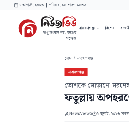
৮ আগস্ট, ২০২৬ | শনিবার, ২৪ শ্রাবণ ১৪৩৩
নারায়ণগঞ্জ
বিশেষ
রাজন
শুধু সংবাদ নয়, স্বপ্নের
সঙ্গেও
হোম
/
নারায়ণগঞ্জ
নারায়ণগঞ্জ
তোশকে মোড়ানো মরদেহ 
ফতুল্লায় অপহরণ
NewsView5
২ জুলাই, ২০২৬ সকা