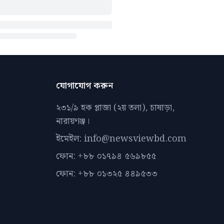
যোগাযোগ করুন
২৩১/৯ হক প্লাজা (২য় তলা), চাষাড়া,
নারায়ণঞ্জ।
ইমেইল: info@newsviewbd.com
ফোন: +৮৮ ০১৭৯৪ ৫৬৯৮৫৫
ফোন: +৮৮ ০১৩২৫ ৪৪৯৫৩৩