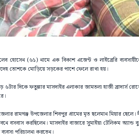
ালেব হোসেন (৬১) নামে এক বিকাশ এজেন্ট ও লাইব্রেরি ব্যবসায়ীক
তার মরদেহ তোশকে মোড়িয়ে সড়কের পাশে ফেলে রাখা হয়।
ড়ে ৬টার দিকে ফতুল্লার মাসদাইর এলাকার জামতলা হাজী ব্রাদার্স র
রে।
েলার রামগঞ্জ উপজেলার শিবপুর গ্রামের মৃত ছলেমান মিয়ার ছেলে। দীর
নে বসবাস করছিলেন। মাসদাইর বাজারে সুমাইয়া টেলিকম অ্যান্ড বু
র ব্যবসা পরিচালনা করতেন।