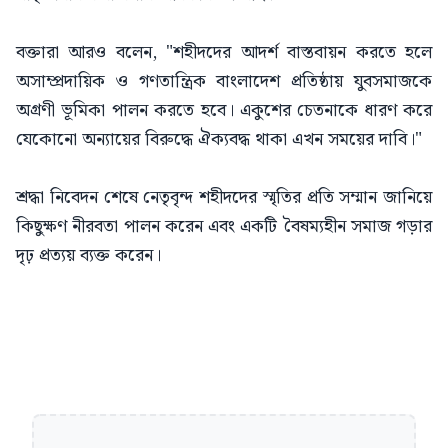
বক্তারা আরও বলেন, "শহীদদের আদর্শ বাস্তবায়ন করতে হলে
অসাম্প্রদায়িক ও গণতান্ত্রিক বাংলাদেশ প্রতিষ্ঠায় যুবসমাজকে
অগ্রণী ভূমিকা পালন করতে হবে। একুশের চেতনাকে ধারণ করে
যেকোনো অন্যায়ের বিরুদ্ধে ঐক্যবদ্ধ থাকা এখন সময়ের দাবি।"
শ্রদ্ধা নিবেদন শেষে নেতৃবৃন্দ শহীদদের স্মৃতির প্রতি সম্মান জানিয়ে
কিছুক্ষণ নীরবতা পালন করেন এবং একটি বৈষম্যহীন সমাজ গড়ার
দৃঢ় প্রত্যয় ব্যক্ত করেন।