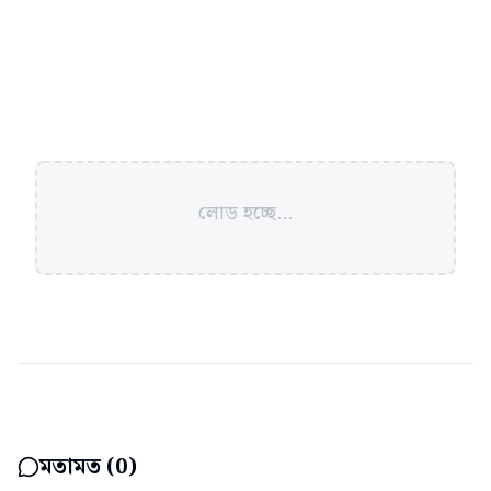
লোড হচ্ছে...
মতামত (
0
)