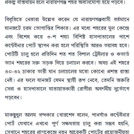
প্রকল্প বাস্তবায়ন হলে নারায়ণগঞ্জ শহর অবাসযোগ্য হয়ে পড়বে।
বিবৃতিতে নেতারা উল্লেখ করেন যে নারায়ণগঞ্জবাসী বর্তমানে
যানজটে চরম ভোগান্তির শিকার। এর মধ্যে শহরের মূল কেন্দ্রে
এবং বিশেষ করে ৩-শ শয্যা বিশিষ্ট হাসপাতালের পাশে
কন্টেইনার পোর্ট স্থাপন করা হলে পরিস্থিতি আরও ভয়াবহ হবে।
পোর্টটি চালু হলে প্রতিদিন শত শত বিশাল ট্রেইলার ও কভার্ড
ভ্যান শহরের সরু সড়ক দিয়ে চলাচল করবে। অথচ এই শহরে
৩০-৩২ চাকার ভারী যান চলাচলের মতো কোনো প্রশস্ত রাস্তা
নেই। এর ফলে যানজট যেমন স্থায়ী রূপ নেবে, তেমনি জরুরি
সেবা ও হাসপাতালে যাতায়াতকারী রোগীরা অবর্ণনীয় দুর্ভোগে
পড়বেন।
মাকছুদুল আলম খন্দকার খোরশেদ বলেন, পানগাঁও কন্টেইনার
পোর্ট যেখানে এখনো পূর্ণ সক্ষমতায় চালু করা সম্ভব হয়নি,
সেখানে শহরের প্রাণকেন্দ্রে নতুন আরেকটি পোর্টের প্রয়োজনীয়তা