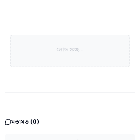
লোড হচ্ছে...
মতামত (
0
)