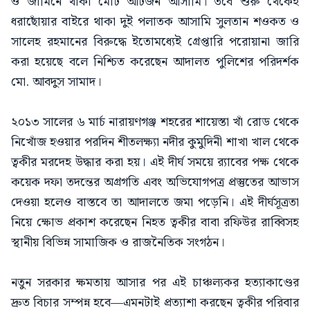
ও জামিনে থাকা মোট আটজন আসামি। তবে শুরু থেকেই
ধরাছোঁয়ার বাইরে থাকা দুই পলাতক আসামি সুলতান শওকত ও
সালেহ রহমানের বিরুদ্ধে ইতোমধ্যেই গ্রেপ্তারি পরোয়ানা জারি
করা হয়েছে বলে নিশ্চিত করেছেন আদালত পুলিশের পরিদর্শক
মো. আবদুস সামাদ।
২০১৩ সালের ৬ মার্চ নারায়ণগঞ্জ শহরের শায়েস্তা খাঁ রোড থেকে
নিখোঁজ হওয়ার পরদিন শীতলক্ষ্যা নদীর কুমুদিনী শাখা খাল থেকে
ত্বকীর মরদেহ উদ্ধার করা হয়। এই দীর্ঘ সময়ে র‍্যাবের পক্ষ থেকে
কয়েক দফা তদন্তের অগ্রগতি এবং অভিযোগপত্র প্রস্তুতের আভাস
দেওয়া হলেও বাস্তবে তা আদালতে জমা পড়েনি। এই দীর্ঘসূত্রতা
নিয়ে ক্ষোভ প্রকাশ করেছেন নিহত ত্বকীর বাবা রফিউর রাব্বিসহ
স্থানীয় বিভিন্ন সামাজিক ও রাজনৈতিক সংগঠন।
নতুন সরকার ক্ষমতায় আসার পর এই চাঞ্চল্যকর হত্যাকাণ্ডের
দ্রুত বিচার সম্পন্ন হবে—এমনটাই প্রত্যাশা করছেন ত্বকীর পরিবার