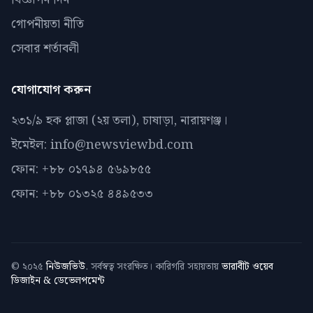
গোপনীয়তা নীতি
সেবার শর্তাবলী
যোগাযোগ করুন
২৩১/৯ হক প্লাজা (২য় তলা), চাষাড়া, নারায়ণঞ্জ।
ইমেইল: info@newsviewbd.com
ফোন: +৮৮ ০১৭৯৪ ৫৬৯৮৫৫
ফোন: +৮৮ ০১৩২৫ ৪৪৯৫৩৩
© ২০২৫
নিউজভিউ
. সর্বস্বত্ব সংরক্ষিত। কারিগরি সহায়তায়
ভারাবীট ওয়েব
ডিজাইন & ডেভেলপমেন্ট