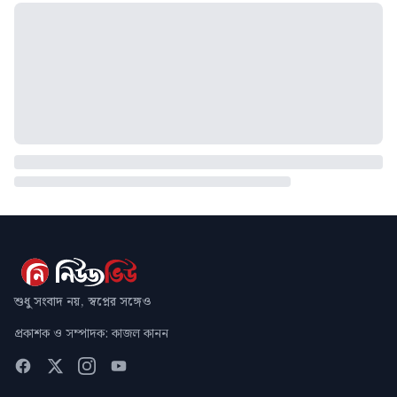
শুধু সংবাদ নয়, স্বপ্নের সঙ্গেও
প্রকাশক ও সম্পাদক: কাজল কানন