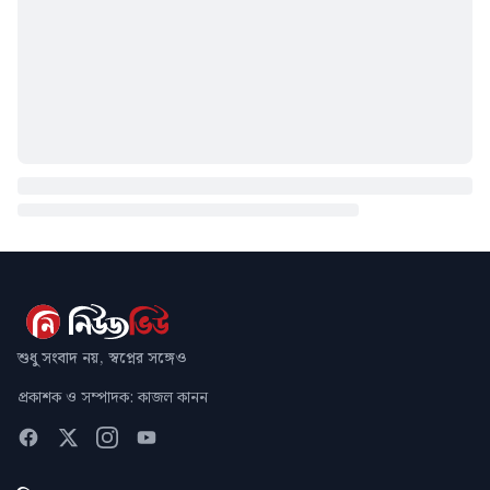
শুধু সংবাদ নয়, স্বপ্নের সঙ্গেও
প্রকাশক ও সম্পাদক: কাজল কানন