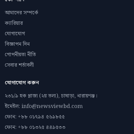
আমাদের সম্পর্কে
ক্যারিয়ার
যোগাযোগ
বিজ্ঞাপন দিন
গোপনীয়তা নীতি
সেবার শর্তাবলী
যোগাযোগ করুন
২৩১/৯ হক প্লাজা (২য় তলা), চাষাড়া, নারায়ণঞ্জ।
ইমেইল: info@newsviewbd.com
ফোন: +৮৮ ০১৭৯৪ ৫৬৯৮৫৫
ফোন: +৮৮ ০১৩২৫ ৪৪৯৫৩৩