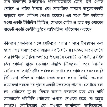
তার অনলাইন উপস্থিতিও পরিকল্পিতভাবে তৈরি। ব্লগ ‘গেটস
নোটস’-এ পাঠক টানতে এবং সামাজিক মাধ্যমে অনুসরণকারী
বাড়াতে নানা কৌশল নেওয়া হয়েছে। এর মধ্যে ছিল ভাইরাল
হওয়া একটি ইউটিউব ভিডিও, যেখানে গেটস ও তার বন্ধু ওয়ারেন
বাফেট একটি ডেইরি কুইনে আইসক্রিম পরিবেশন করছেন।
কীভাবে সতর্কতার সঙ্গে গেটসকে সবার সামনে উপস্থাপন করা
হতো, তার প্রমাণ মেলে আরও একটি ঘটনায়। ২০২৪ সালে গেটস
তার দ্বিতীয় নেটফ্লিক্স তথ্যচিত্র ‘হোয়াটস নেক্সট? দ্য ফিউচার উইথ
বিল গেটস’ মুক্তি দেওয়ার প্রস্তুতি নিচ্ছিলেন। তবে জার্নাল
জানিয়েছে, তথ্যচিত্রটির পর্বগুলো দেখার পর গেটসের বেসরকারি
বিনিয়োগ প্রতিষ্ঠান গেটস ভেঞ্চারসের প্রধান নির্বাহী কর্মকর্তা
প্রযোজনা দলকে নয় পৃষ্ঠার একটি মন্তব্যপত্র পাঠান। সেখানে বলা
হয়, গেটসের মুখের ‘বিরক্ত ভাব’টা বদলাতে হবে এবং বার্নি
স্যান্ডার্সের পরিচিতি গেটসের ‘ওপরে’ দেখানো হচ্ছে, যা অদ্ভুত
লাগছে। নেটফ্লিক্সের এক মুখপাত্র জার্নালকে জানিয়েছেন,