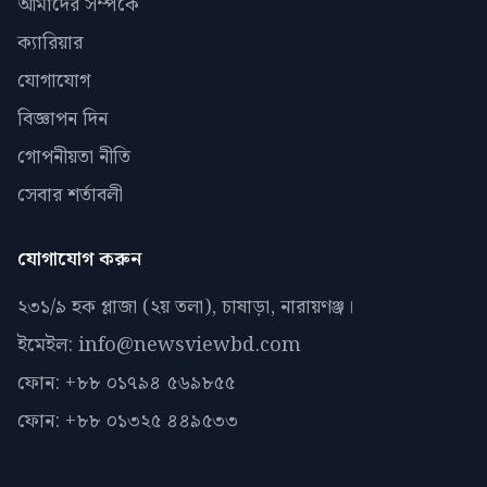
আমাদের সম্পর্কে
ক্যারিয়ার
যোগাযোগ
বিজ্ঞাপন দিন
গোপনীয়তা নীতি
সেবার শর্তাবলী
যোগাযোগ করুন
২৩১/৯ হক প্লাজা (২য় তলা), চাষাড়া, নারায়ণঞ্জ।
ইমেইল: info@newsviewbd.com
ফোন: +৮৮ ০১৭৯৪ ৫৬৯৮৫৫
ফোন: +৮৮ ০১৩২৫ ৪৪৯৫৩৩