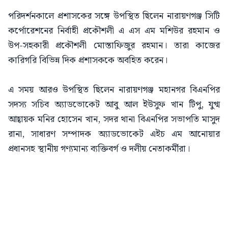
পরিদর্শনকালে প্রশাসকের সঙ্গে উপস্থিত ছিলেন নারায়ণগঞ্জ সিটি
কর্পোরেশনের নির্বাহী প্রকৌশলী এ এস এম মশিউর রহমান ও
উপ-সহকারী প্রকৌশলী মোস্তাফিজুর রহমান। তারা কাজের
কারিগরি বিভিন্ন দিক প্রশাসককে অবহিত করেন।
এ সময় আরও উপস্থিত ছিলেন নারায়ণগঞ্জ মহানগর বিএনপির
সদস্য সচিব অ্যাডভোকেট আবু আল ইউসুফ খান টিপু, যুগ্ম
আহ্বায়ক মনির হোসেন খান, সদর থানা বিএনপির সভাপতি মাসুদ
রানা, সাধারণ সম্পাদক অ্যাডভোকেট এইচ এম আনোয়ার
প্রধানসহ স্থানীয় গণ্যমান্য ব্যক্তিবর্গ ও দলীয় নেতাকর্মীরা।