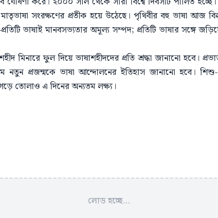
েবে ঘোষণা করে। ২০০০ সাল থেকে সারা বিশ্বে দিবসটি পালিত হচ্ছ
য ও মাতৃভাষা সংরক্ষণের প্রতীক হয়ে উঠেছে। পৃথিবীর বহু ভাষা আজ বিল
তিটি ভাষাই মানবসভ্যতার অমূল্য সম্পদ; প্রতিটি ভাষার সঙ্গে জড়
শহীদ মিনারে ফুল দিয়ে ভাষাশহীদদের প্রতি শ্রদ্ধা জানানো হবে। প্র
্যমে নতুন প্রজন্মকে ভাষা আন্দোলনের ইতিহাস জানানো হবে। শিশু-
 গড়ে তোলাও এ দিনের অন্যতম লক্ষ্য।
লোড হচ্ছে...