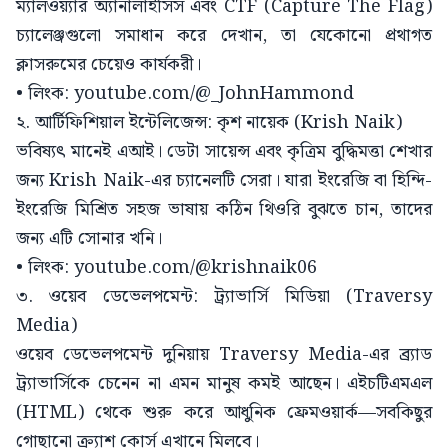
ম্যালওয়্যার অ্যানালাইসিস এবং CTF (Capture The Flag)
চ্যালেঞ্জগুলো সমাধান করে দেখান, তা যেকোনো প্রথাগত
ক্লাসরুমের চেয়েও কার্যকরী।
• লিংক: youtube.com/@_JohnHammond
২. আর্টিফিশিয়াল ইন্টেলিজেন্স: কৃশ নায়েক (Krish Naik)
ভবিষ্যৎ মানেই এআই। ডেটা সায়েন্স এবং কৃত্রিম বুদ্ধিমত্তা শেখার
জন্য Krish Naik-এর চ্যানেলটি সেরা। যারা ইংরেজি বা হিন্দি-
ইংরেজি মিশ্রিত সহজ ভাষায় কঠিন থিওরি বুঝতে চান, তাদের
জন্য এটি সোনার খনি।
• লিংক: youtube.com/@krishnaik06
৩. ওয়েব ডেভেলপমেন্ট: ট্র্যাভার্সি মিডিয়া (Traversy
Media)
ওয়েব ডেভেলপমেন্ট দুনিয়ায় Traversy Media-এর ব্র্যাড
ট্র্যাভার্সিকে চেনেন না এমন মানুষ কমই আছেন। এইচটিএমএল
(HTML) থেকে শুরু করে আধুনিক ফ্রেমওয়ার্ক—সবকিছুর
গোছানো ক্র্যাশ কোর্স এখানে মিলবে।