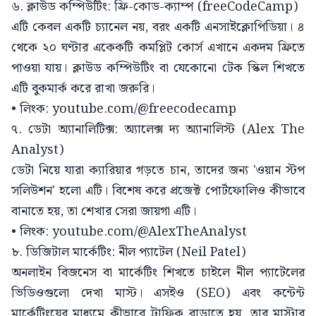
৬. ক্লাউড কম্পিউটিং: ফ্রি-কোড-ক্যাম্প (freeCodeCamp)
এটি কেবল একটি চ্যানেল নয়, বরং একটি এনসাইক্লোপিডিয়া। ৪
থেকে ২০ ঘণ্টার একেকটি কমপ্লিট কোর্স এখানে একদম ফ্রিতে
পাওয়া যায়। ক্লাউড কম্পিউটিং বা যেকোনো টেক স্কিল শিখতে
এটি বুকমার্ক করে রাখা জরুরি।
• লিংক: youtube.com/@freecodecamp
৭. ডেটা অ্যানালিটিক্স: অ্যালেক্স দ্য অ্যানালিস্ট (Alex The
Analyst)
ডেটা নিয়ে যারা ক্যারিয়ার গড়তে চান, তাদের জন্য 'ওয়ান স্টপ
সলিউশন' হলো এটি। বিশেষ করে প্রজেক্ট পোর্টফোলিও কীভাবে
বানাতে হয়, তা শেখার সেরা জায়গা এটি।
• লিংক: youtube.com/@AlexTheAnalyst
৮. ডিজিটাল মার্কেটিং: নীল প্যাটেল (Neil Patel)
অনলাইন বিজনেস বা মার্কেটিং শিখতে চাইলে নীল প্যাটেলের
ভিডিওগুলো দেখা মাস্ট। এসইও (SEO) এবং কন্টেন্ট
মার্কেটিংয়ের মাধ্যমে কীভাবে ট্রাফিক বাড়াতে হয়, তার মাস্টার