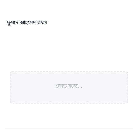
-ফুয়াদ আহমেদ তন্ময়
লোড হচ্ছে...