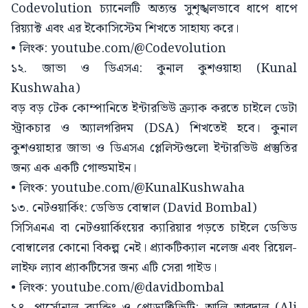
Codevolution চ্যানেলটি অত্যন্ত সুশৃঙ্খলভাবে ধাপে ধাপে
রিয়্যাক্ট এবং এর ইকোসিস্টেম শিখতে সাহায্য করে।
• লিংক: youtube.com/@Codevolution
১২. জাভা ও ডিএসএ: কুনাল কুশওয়াহা (Kunal
Kushwaha)
বড় বড় টেক কোম্পানিতে ইন্টারভিউ ক্র্যাক করতে চাইলে ডেটা
স্ট্রাকচার ও অ্যালগরিদম (DSA) শিখতেই হবে। কুনাল
কুশওয়াহার জাভা ও ডিএসএ প্লেলিস্টগুলো ইন্টারভিউ প্রস্তুতির
জন্য এক একটি গোল্ডমাইন।
• লিংক: youtube.com/@KunalKushwaha
১৩. নেটওয়ার্কিং: ডেভিড বোম্বাল (David Bombal)
সিসিএনএ বা নেটওয়ার্কিংয়ের ক্যারিয়ার গড়তে চাইলে ডেভিড
বোম্বালের কোনো বিকল্প নেই। প্র্যাকটিক্যাল নলেজ এবং রিয়েল-
লাইফ ল্যাব প্র্যাকটিসের জন্য এটি সেরা গাইড।
• লিংক: youtube.com/@davidbombal
১৪. পার্সোনাল ব্র্যান্ডিং ও প্রোডাক্টিভিটি: আলি আবদাল (Ali