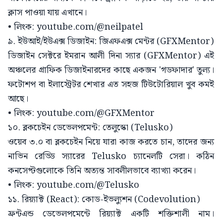
ক্লাস পাওয়া যায় এখানে।
• লিংক: youtube.com/@neilpatel
৯. ইউআই/ইউএক্স ডিজাইন: জিএফএক্স মেন্টর (GFXMentor)
ডিজাইন সেক্টরে ইমরান আলী দিনা স্যার (GFXMentor) এই
অঞ্চলের গ্রাফিক ডিজাইনারদের কাছে একজন 'গডফাদার' তুল্য।
ফটোশপ বা ইলাস্ট্রেটর শেখার এত সহজ টিউটোরিয়াল খুব কমই
আছে।
• লিংক: youtube.com/@GFXMentor
১০. ব্লকচেইন ডেভেলপমেন্ট: তেলুস্কো (Telusko)
ওয়েব ৩.০ বা ব্লকচেইন নিয়ে যারা কাজ করতে চান, তাদের জন্য
নাভিন রেড্ডি স্যারের Telusko চ্যানেলটি সেরা। কঠিন
কনসেপ্টগুলোকে তিনি অত্যন্ত সাবলীলভাবে ব্যাখ্যা করেন।
• লিংক: youtube.com/@Telusko
১১. রিয়্যাক্ট (React): কোড-ইভল্যুশন (Codevolution)
ফ্রন্টএন্ড ডেভেলপমেন্টে রিয়্যাক্ট একটি শক্তিশালী নাম।