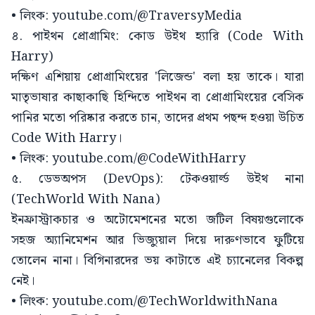
• লিংক: youtube.com/@TraversyMedia
৪. পাইথন প্রোগ্রামিং: কোড উইথ হ্যারি (Code With
Harry)
দক্ষিণ এশিয়ায় প্রোগ্রামিংয়ের 'লিজেন্ড' বলা হয় তাকে। যারা
মাতৃভাষার কাছাকাছি হিন্দিতে পাইথন বা প্রোগ্রামিংয়ের বেসিক
পানির মতো পরিষ্কার করতে চান, তাদের প্রথম পছন্দ হওয়া উচিত
Code With Harry।
• লিংক: youtube.com/@CodeWithHarry
৫. ডেভঅপস (DevOps): টেকওয়ার্ল্ড উইথ নানা
(TechWorld With Nana)
ইনফ্রাস্ট্রাকচার ও অটোমেশনের মতো জটিল বিষয়গুলোকে
সহজ অ্যানিমেশন আর ভিজ্যুয়াল দিয়ে দারুণভাবে ফুটিয়ে
তোলেন নানা। বিগিনারদের ভয় কাটাতে এই চ্যানেলের বিকল্প
নেই।
• লিংক: youtube.com/@TechWorldwithNana