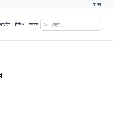
লগইন
ফস্টাইল
ভিডিও
মতামত
র