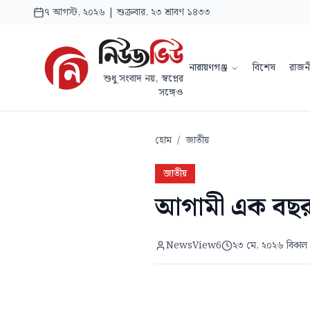
৭ আগস্ট, ২০২৬ | শুক্রবার, ২৩ শ্রাবণ ১৪৩৩
নারায়ণগঞ্জ
বিশেষ
রাজন
শুধু সংবাদ নয়, স্বপ্নের
সঙ্গেও
হোম
/
জাতীয়
জাতীয়
আগামী এক বছর ‘ন
NewsView6
২৩ মে, ২০২৬ বিকাল