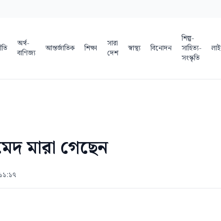
শিল্প-
অর্থ-
সারা
ীতি
আন্তর্জাতিক
শিক্ষা
স্বাস্থ্য
বিনোদন
সাহিত্য-
লাই
বাণিজ্য
দেশ
সংস্কৃতি
দ মারা গেছেন
 ১১:১৭