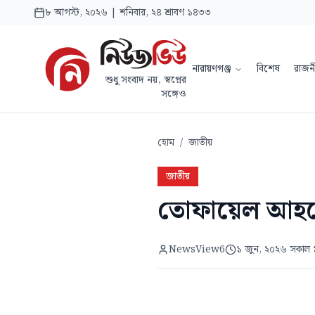
৮ আগস্ট, ২০২৬ | শনিবার, ২৪ শ্রাবণ ১৪৩৩
নারায়ণগঞ্জ
বিশেষ
রাজন
শুধু সংবাদ নয়, স্বপ্নের
সঙ্গেও
হোম
/
জাতীয়
জাতীয়
তোফায়েল আহমে
NewsView6
১ জুন, ২০২৬ সকাল