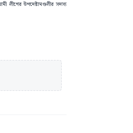
ী লীগের উপদেষ্টামণ্ডলীর সদস্য