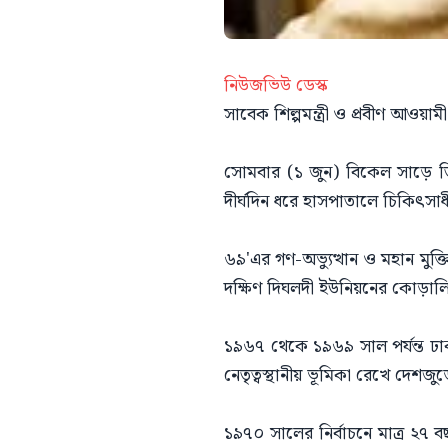
নিউজভিউ ডেস্ক
সাবেক শিল্পমন্ত্রী ও প্রবীণ আও
সোমবার (১ জুন) বিকেল সাড়ে তিনট
দীর্ঘদিন ধরে হাসপাতালে চিকিৎসা
৬৯'এর গণ-অভ্যুত্থান ও মহান ম
দক্ষিণ দিঘলদী ইউনিয়নের কোড়ালিয়া
১৯৬৭ থেকে ১৯৬৯ সাল পর্যন্ত ঢাক
নেতৃত্বস্থানীয় ভূমিকা রেখে দেশজু
১৯৭০ সালের নির্বাচনে মাত্র ২৭