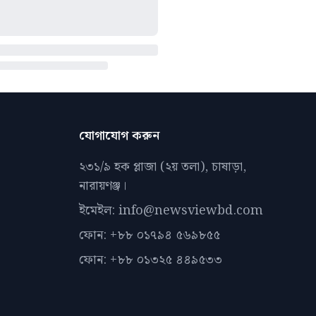
যোগাযোগ করুন
২৩১/৯ হক প্লাজা (২য় তলা), চাষাড়া,
নারায়ণঞ্জ।
ইমেইল: info@newsviewbd.com
ফোন: +৮৮ ০১৭৯৪ ৫৬৯৮৫৫
ফোন: +৮৮ ০১৩২৫ ৪৪৯৫৩৩