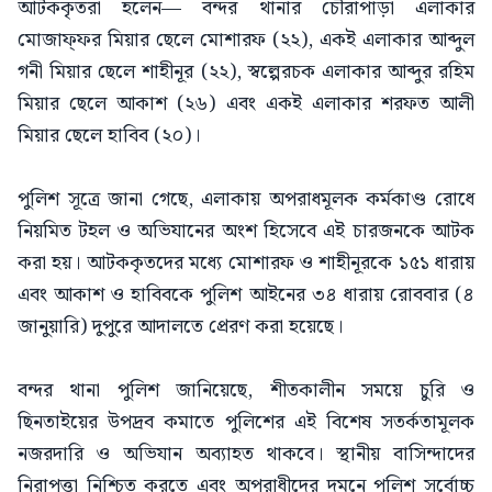
আটককৃতরা হলেন— বন্দর থানার চৌরাপাড়া এলাকার
মোজাফ্ফর মিয়ার ছেলে মোশারফ (২২), একই এলাকার আব্দুল
গনী মিয়ার ছেলে শাহীনূর (২২), স্বল্পেরচক এলাকার আব্দুর রহিম
মিয়ার ছেলে আকাশ (২৬) এবং একই এলাকার শরফত আলী
মিয়ার ছেলে হাবিব (২০)।
পুলিশ সূত্রে জানা গেছে, এলাকায় অপরাধমূলক কর্মকাণ্ড রোধে
নিয়মিত টহল ও অভিযানের অংশ হিসেবে এই চারজনকে আটক
করা হয়। আটককৃতদের মধ্যে মোশারফ ও শাহীনূরকে ১৫১ ধারায়
এবং আকাশ ও হাবিবকে পুলিশ আইনের ৩৪ ধারায় রোববার (৪
জানুয়ারি) দুপুরে আদালতে প্রেরণ করা হয়েছে।
বন্দর থানা পুলিশ জানিয়েছে, শীতকালীন সময়ে চুরি ও
ছিনতাইয়ের উপদ্রব কমাতে পুলিশের এই বিশেষ সতর্কতামূলক
নজরদারি ও অভিযান অব্যাহত থাকবে। স্থানীয় বাসিন্দাদের
নিরাপত্তা নিশ্চিত করতে এবং অপরাধীদের দমনে পুলিশ সর্বোচ্চ