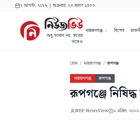
৭ আগস্ট, ২০২৬ | শুক্রবার, ২৩ শ্রাবণ ১৪৩৩
নারায়ণগঞ্জ
বিশেষ
রাজন
শুধু সংবাদ নয়, স্বপ্নের
সঙ্গেও
হোম
/
নারায়ণগঞ্জ
/
রূপগঞ্জ
নারায়ণগঞ্জ
রূপগঞ্জ
রূপগঞ্জে নিষিদ্ধ
NHP NewsView
১ এপ্রিল, ২০২