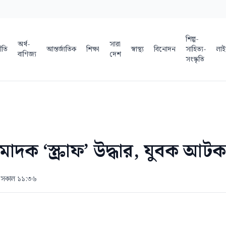
শিল্প-
অর্থ-
সারা
ীতি
আন্তর্জাতিক
শিক্ষা
স্বাস্থ্য
বিনোদন
সাহিত্য-
লাই
বাণিজ্য
দেশ
সংস্কৃতি
 মাদক ‘স্ক্রাফ’ উদ্ধার, যুবক আটক
৬ সকাল ১১:৩৬